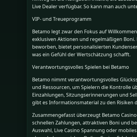
Live Dealer verfügbar. So kann man auch unt
VIP- und Treueprogramm
Betamo legt zwar den Fokus auf Willkommensb
exklusiven Aktionen und regelmäßigen Boni.
beworben, bietet personalisierten Kundenser
was ein Gefühl der Wertschätzung schafft.
Verantwortungsvolles Spielen bei Betamo
Betamo nimmt verantwortungsvolles Glückssp
und Ressourcen, um Spielern die Kontrolle übe
Einzahlungen, Sitzungserinnerungen und Selb
gibt es Informationsmaterial zu den Risiken d
Zusammengefasst überzeugt Betamo Casino 
schnellen Zahlungen, attraktiven Boni und b
Auswahl, Live Casino Spannung oder mobiles S