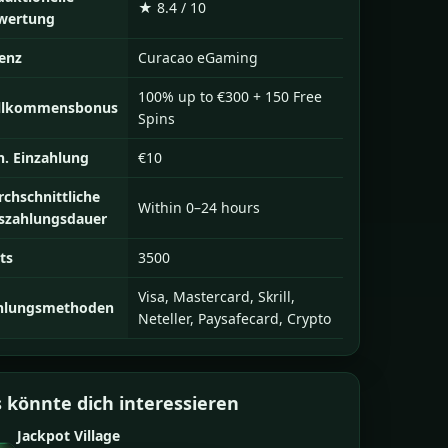
★ 8.4 / 10
wertung
zenz
Curacao eGaming
100% up to €300 + 150 Free
llkommensbonus
Spins
n. Einzahlung
€10
rchschnittliche
Within 0–24 hours
szahlungsdauer
ts
3500
Visa, Mastercard, Skrill,
hlungsmethoden
Neteller, Paysafecard, Crypto
 könnte dich interessieren
Jackpot Village