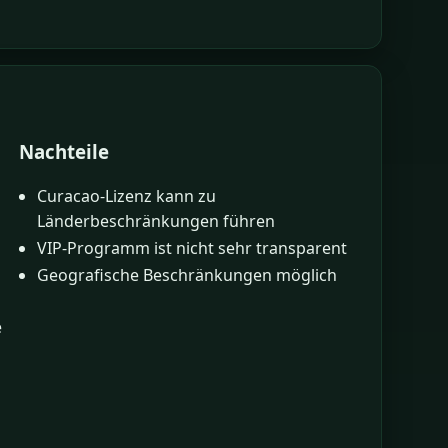
Nachteile
Curacao-Lizenz kann zu
Länderbeschränkungen führen
VIP-Programm ist nicht sehr transparent
Geografische Beschränkungen möglich
e