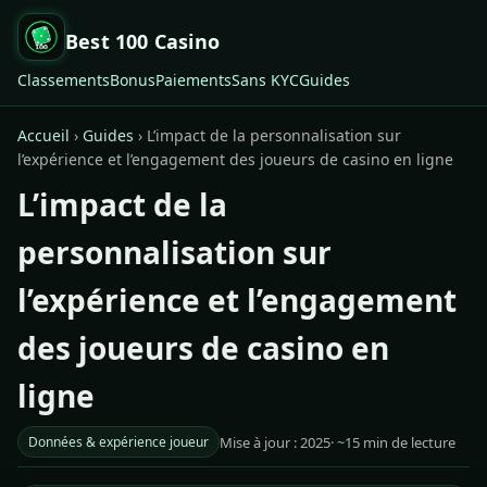
Best 100 Casino
Classements
Bonus
Paiements
Sans KYC
Guides
Accueil
›
Guides
›
L’impact de la personnalisation sur
l’expérience et l’engagement des joueurs de casino en ligne
L’impact de la
personnalisation sur
l’expérience et l’engagement
des joueurs de casino en
ligne
Mise à jour : 2025
· ~15 min de lecture
Données & expérience joueur