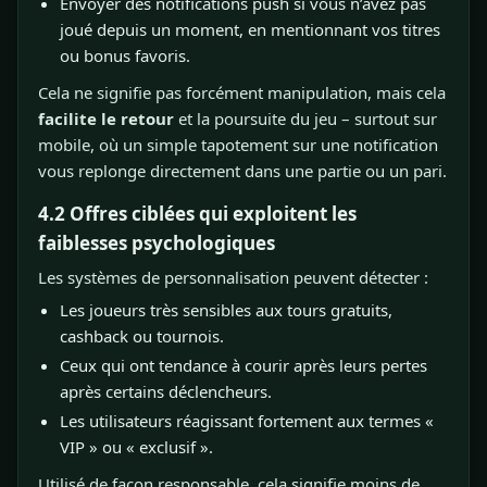
Envoyer des notifications push si vous n’avez pas
joué depuis un moment, en mentionnant vos titres
ou bonus favoris.
Cela ne signifie pas forcément manipulation, mais cela
facilite le retour
et la poursuite du jeu – surtout sur
mobile, où un simple tapotement sur une notification
vous replonge directement dans une partie ou un pari.
4.2 Offres ciblées qui exploitent les
faiblesses psychologiques
Les systèmes de personnalisation peuvent détecter :
Les joueurs très sensibles aux tours gratuits,
cashback ou tournois.
Ceux qui ont tendance à courir après leurs pertes
après certains déclencheurs.
Les utilisateurs réagissant fortement aux termes «
VIP » ou « exclusif ».
Utilisé de façon responsable, cela signifie moins de