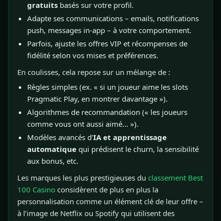
gratuits
basés sur votre profil.
Adapte ses communications – emails, notifications
push, messages in-app – à votre comportement.
Parfois, ajuste les offres VIP et récompenses de
fidélité selon vos mises et préférences.
En coulisses, cela repose sur un mélange de :
Règles simples (ex. « si un joueur aime les slots
Pragmatic Play, en montrer davantage »).
Algorithmes de recommandation (« les joueurs
comme vous ont aussi aimé… »).
Modèles avancés d’
IA et apprentissage
automatique
qui prédisent le churn, la sensibilité
aux bonus, etc.
Les marques les plus prestigieuses du
classement Best
100 Casino
considèrent de plus en plus la
personnalisation comme un élément clé de leur offre –
à l’image de Netflix ou Spotify qui utilisent des