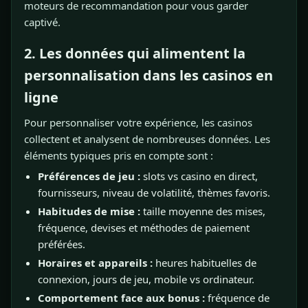
moteurs de recommandation pour vous garder
captivé.
2. Les données qui alimentent la
personnalisation dans les casinos en
ligne
Pour personnaliser votre expérience, les casinos
collectent et analysent de nombreuses données. Les
éléments typiques pris en compte sont :
Préférences de jeu :
slots vs casino en direct,
fournisseurs, niveau de volatilité, thèmes favoris.
Habitudes de mise :
taille moyenne des mises,
fréquence, devises et méthodes de paiement
préférées.
Horaires et appareils :
heures habituelles de
connexion, jours de jeu, mobile vs ordinateur.
Comportement face aux bonus :
fréquence de