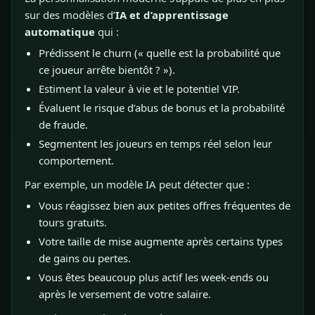
sur des modèles d’
IA et d’apprentissage
automatique
qui :
Prédissent le churn (« quelle est la probabilité que
ce joueur arrête bientôt ? »).
Estiment la valeur à vie et le potentiel VIP.
Évaluent le risque d’abus de bonus et la probabilité
de fraude.
Segmentent les joueurs en temps réel selon leur
comportement.
Par exemple, un modèle IA peut détecter que :
Vous réagissez bien aux petites offres fréquentes de
tours gratuits.
Votre taille de mise augmente après certains types
de gains ou pertes.
Vous êtes beaucoup plus actif les week-ends ou
après le versement de votre salaire.