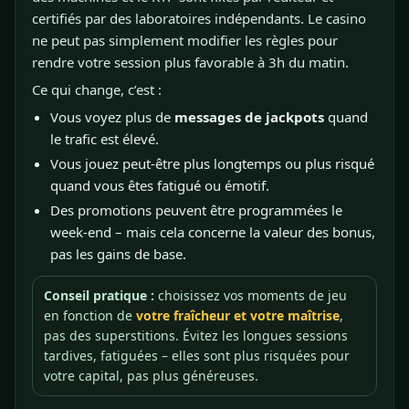
certifiés par des laboratoires indépendants. Le casino
ne peut pas simplement modifier les règles pour
rendre votre session plus favorable à 3h du matin.
Ce qui change, c’est :
Vous voyez plus de
messages de jackpots
quand
le trafic est élevé.
Vous jouez peut-être plus longtemps ou plus risqué
quand vous êtes fatigué ou émotif.
Des promotions peuvent être programmées le
week-end – mais cela concerne la valeur des bonus,
pas les gains de base.
Conseil pratique :
choisissez vos moments de jeu
en fonction de
votre fraîcheur et votre maîtrise
,
pas des superstitions. Évitez les longues sessions
tardives, fatiguées – elles sont plus risquées pour
votre capital, pas plus généreuses.