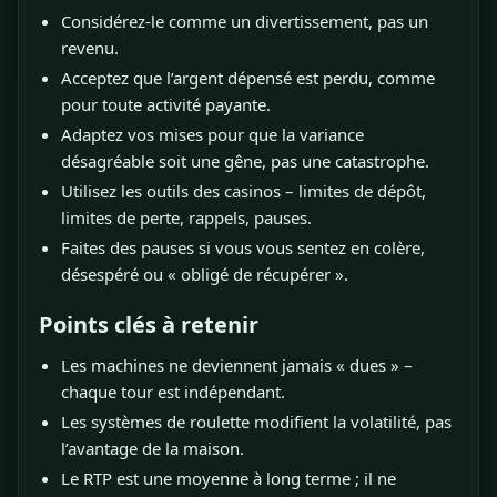
Considérez-le comme un divertissement, pas un
revenu.
Acceptez que l’argent dépensé est perdu, comme
pour toute activité payante.
Adaptez vos mises pour que la variance
désagréable soit une gêne, pas une catastrophe.
Utilisez les outils des casinos – limites de dépôt,
limites de perte, rappels, pauses.
Faites des pauses si vous vous sentez en colère,
désespéré ou « obligé de récupérer ».
Points clés à retenir
Les machines ne deviennent jamais « dues » –
chaque tour est indépendant.
Les systèmes de roulette modifient la volatilité, pas
l’avantage de la maison.
Le RTP est une moyenne à long terme ; il ne