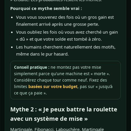
Pourquoi ce mythe semble vrai :
Vous vous souvenez des fois où un gros gain est
finalement arrivé après une grosse perte.
Vous oubliez les fois où vous avez cherché un gain
« dû » et que votre solde est tombé à zéro.
Les humains cherchent naturellement des motifs,
même dans le pur hasard.
Conseil pratique :
ne montez pas votre mise
simplement parce qu’une machine est « morte ».
Considérez chaque tour comme neuf. Fixez des
limites
basées sur votre budget
, pas sur « jusqu’à
ce que ça paie ».
Mythe 2 : « Je peux battre la roulette
avec un système de mise »
Martingale, Fibonacci, Labouchère, Martingale