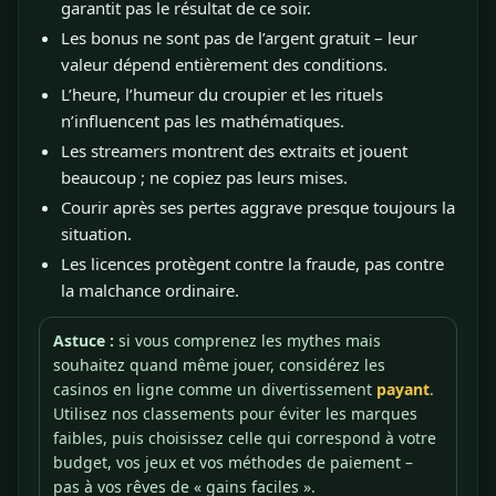
garantit pas le résultat de ce soir.
Les bonus ne sont pas de l’argent gratuit – leur
valeur dépend entièrement des conditions.
L’heure, l’humeur du croupier et les rituels
n’influencent pas les mathématiques.
Les streamers montrent des extraits et jouent
beaucoup ; ne copiez pas leurs mises.
Courir après ses pertes aggrave presque toujours la
situation.
Les licences protègent contre la fraude, pas contre
la malchance ordinaire.
Astuce :
si vous comprenez les mythes mais
souhaitez quand même jouer, considérez les
casinos en ligne comme un divertissement
payant
.
Utilisez nos classements pour éviter les marques
faibles, puis choisissez celle qui correspond à votre
budget, vos jeux et vos méthodes de paiement –
pas à vos rêves de « gains faciles ».