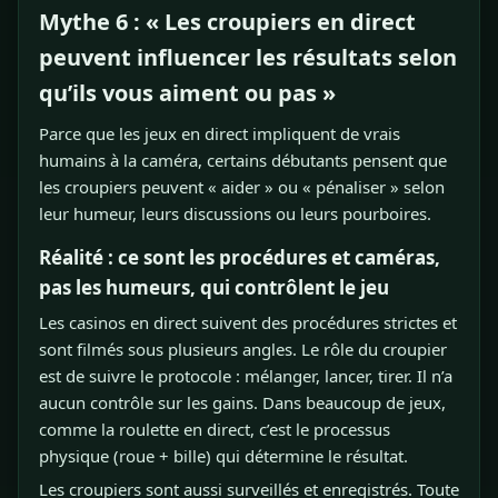
Mythe 6 : « Les croupiers en direct
peuvent influencer les résultats selon
qu’ils vous aiment ou pas »
Parce que les jeux en direct impliquent de vrais
humains à la caméra, certains débutants pensent que
les croupiers peuvent « aider » ou « pénaliser » selon
leur humeur, leurs discussions ou leurs pourboires.
Réalité : ce sont les procédures et caméras,
pas les humeurs, qui contrôlent le jeu
Les casinos en direct suivent des procédures strictes et
sont filmés sous plusieurs angles. Le rôle du croupier
est de suivre le protocole : mélanger, lancer, tirer. Il n’a
aucun contrôle sur les gains. Dans beaucoup de jeux,
comme la roulette en direct, c’est le processus
physique (roue + bille) qui détermine le résultat.
Les croupiers sont aussi surveillés et enregistrés. Toute